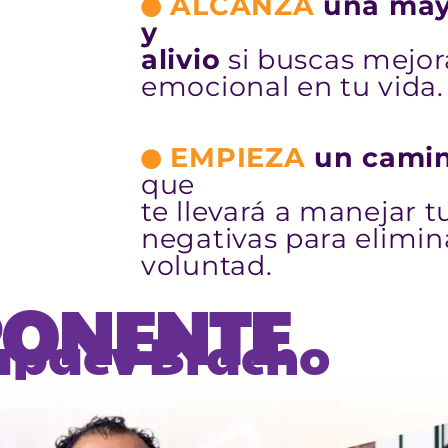
ALCANZA
una ma
y
alivio
si buscas mejora
emocional en tu vida.
EMPIEZA
un cami
que
te llevará a manejar 
negativas para elimin
voluntad.
PONENTE
apaev Bracho