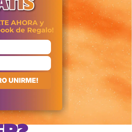
ATE AHORA y
book de Regalo!
ERO UNIRME!
ER?