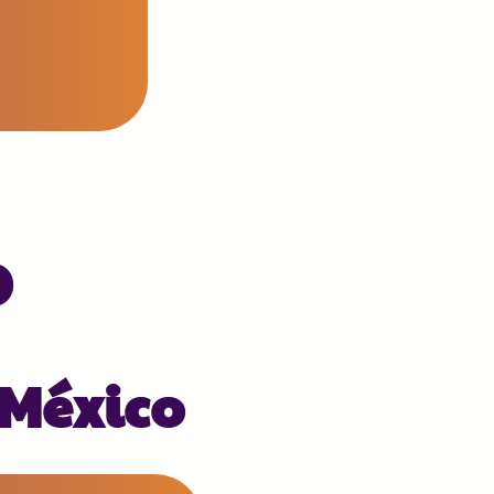
O
 México