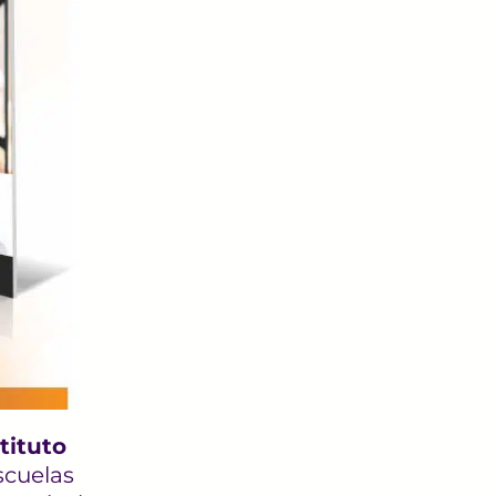
tituto
scuelas