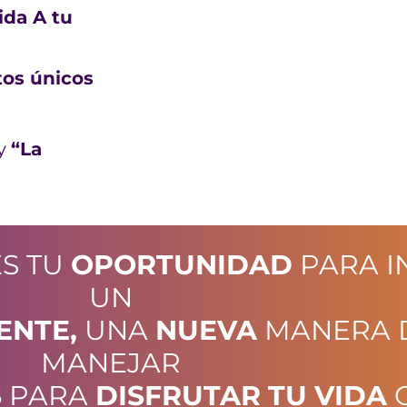
ida A tu
tos únicos
y
“La
ES TU
OPORTUNIDAD
PARA I
UN
ENTE,
UNA
NUEVA
MANERA 
MANEJAR
S
PARA
DISFRUTAR TU VIDA