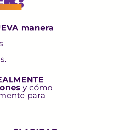
UEVA manera
s
s.
EALMENTE
iones
y cómo
emente para