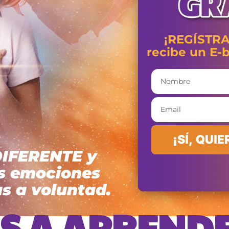
¡REGÍSTR
recibe un E-
¡SÍ, QUI
DIFERENTE y
us emociones
s a voluntad.
S A APREND