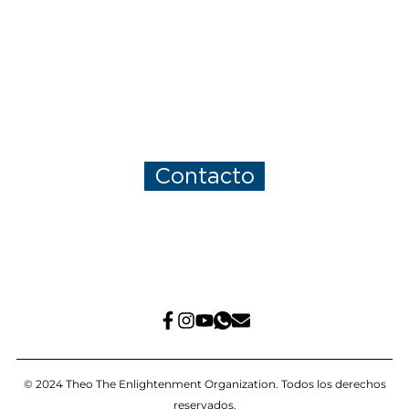
Es tu momento de
sanar
Estamos comprometidos en ayudarte a superar tus
desafíos emocionales, mentales y físicos para
encontrar la calma y paz interior que tanto anhelas.
Contacto
© 2024 Theo The Enlightenment Organization. Todos los derechos
reservados.