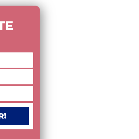
TE
R!