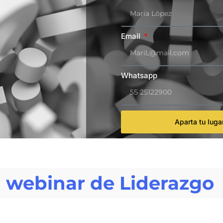
Email
Whatsapp
Aparta tu luga
 webinar de Liderazgo