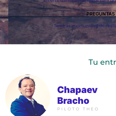
En el te daremos consejos para q
PREGUNTAS
Tendrás oportunidad de realiz
Tu ent
Chapaev
Bracho
PILOTO THEO