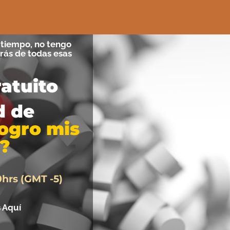
e tiempo, no tengo
rás de todas esas
atuito
d de
logro mis
?
0hrs (GMT -5)
s Aquí