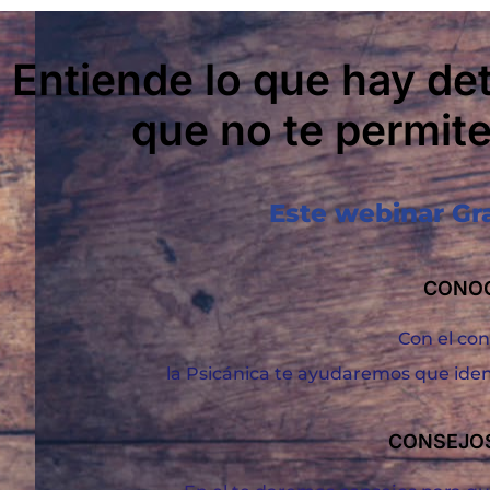
Entiende lo que hay de
que no te permite
Este webinar Grat
CONOC
Con el co
la Psicánica te ayudaremos que ident
CONSEJOS