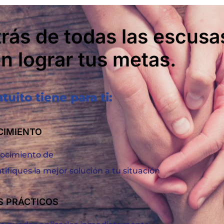
trás de todas las escusa
n lograr tus metas.
uito tiene para ti:
IMIENTO
nocimiento de
ifiques la mejor solución a tu situación
 PRÁCTICOS