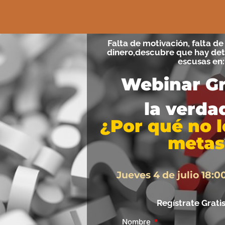
Falta de motivación, falta d
dinero,descubre que hay det
escusas en:
Webinar Gr
la verda
¿Por qué no 
metas
Jueves 4 de julio
18:0
Regístrate Grati
Nombre