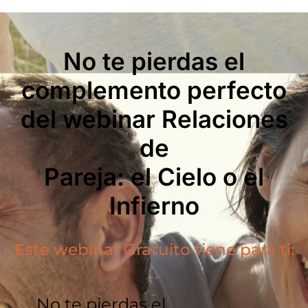
No te pierdas el
complemento perfecto
del webinar Relaciones
de
Pareja: el Cielo o el
Infierno
Este webinar Gratuito tiene para ti:
No te pierdas el