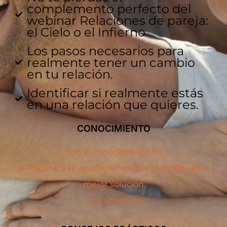
complemento perfecto del
webinar Relaciones de pareja:
el Cielo o el Infierno
Los pasos necesarios para
realmente tener un cambio
en tu relación.
Identificar si realmente estás
en una relación que quieres.
CONOCIMIENTO
Con el conocimiento de
la Psicánica te ayudaremos que identifiques la
mejor solución
a tu situación