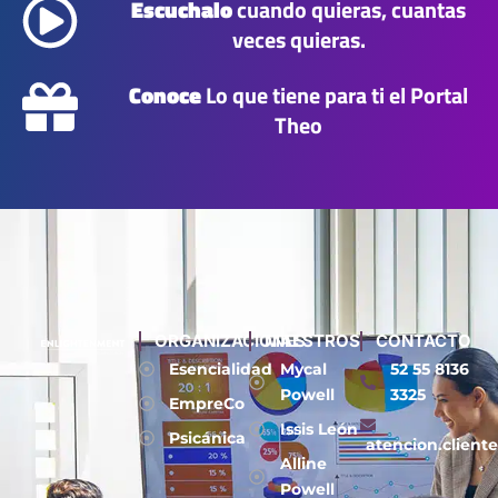
Escuchalo
cuando quieras, cuantas
veces quieras.
Conoce
Lo que tiene para ti el Portal
Theo
ORGANIZACIONES
MAESTROS
CONTACTO
Esencialidad
Mycal
52 55 8136
Powell
3325
EmpreCo
Issis León
Psicánica
atencion.client
Alline
Powell