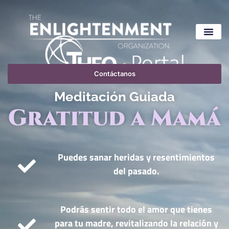
¿Qué es ThEO
Contenido Gratis
Contáctanos
Meditación Guiada
Gratitud a Mamá
Puedes sanar heridas y resentimientos
del pasado.
Podrás sentir todo el amor que tienes
para tu madre, revitalizando la relación y