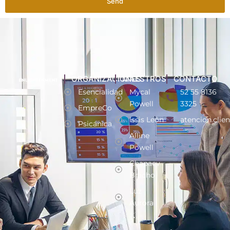
Send
ORGANIZACIONES
MAESTROS
CONTACTO
Esencialidad
Mycal
52 55 8136
Powell
3325
EmpreCo
Issis León
atencion.clie
Psicánica
Alline
Powell
Chapaev
Bracho
Luz
Aurora