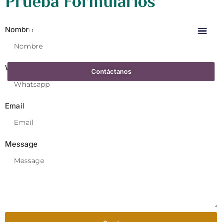
Prueba Formularios
Nombre
¿Qué es ThEO
Contenido Gratis
Whatsapp
Contáctanos
Email
Message