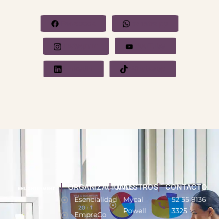
Facebook
Whatsapp
Instagram
YouTube
Linkedin
Whatsapp
ORGANIZACIONES
MAESTROS
CONTACTO
Esencialidad
Mycal
52 55 8136
Powell
3325
EmpreCo