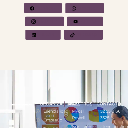
Facebook
Whatsapp
Instagram
YouTube
Linkedin
Whatsapp
ORGANIZACIONES
MAESTROS
CONTACTO
Esencialidad
Mycal
52 55 8136
Powell
3325
EmpreCo
Issis León
atencion.clie