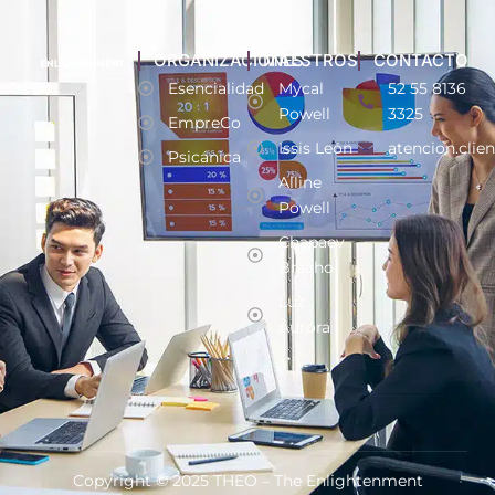
ORGANIZACIONES
MAESTROS
CONTACTO
Esencialidad
Mycal
52 55 8136
Powell
3325
EmpreCo
Issis León
atencion.clie
Psicánica
Alline
Powell
Chapaev
Bracho
Luz
Aurora
Copyright © 2025 THEO – The Enlightenment