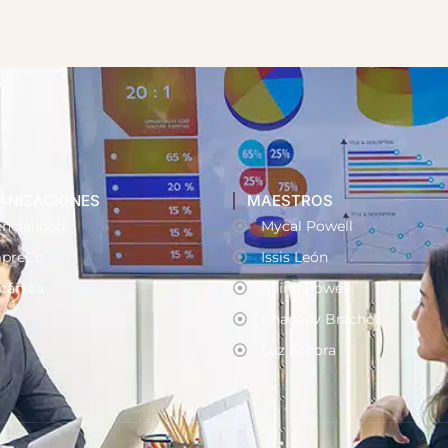
ANIZACIONES
MAESTROS
ncialidad
Mycal Powell
preCo
Issis León
cánica
Alline Powell
Chapaev Bracho
Luz Aurora