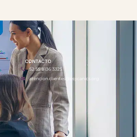
CONTACTO
52 55 8136 3325
atencion.clientes@psycanics.org