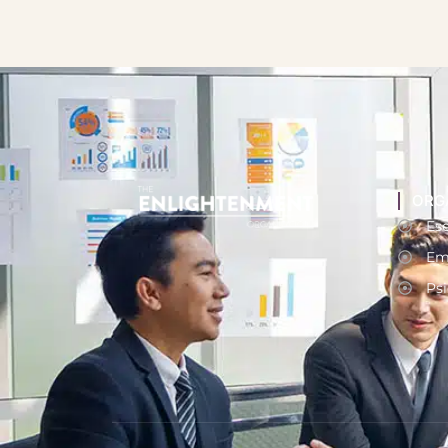
ORG
Ese
Em
Psi