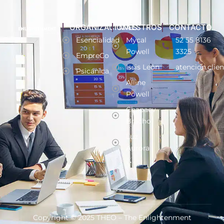
ORGANIZACIONES
MAESTROS
CONTACTO
Esencialidad
Mycal
52 55 8136
Powell
3325
EmpreCo
Issis León
atencion.clie
Psicánica
Alline
Powell
Chapaev
Bracho
Luz
Aurora
Copyright © 2025 THEO – The Enlightenment