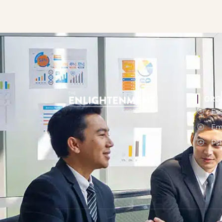
ORG
Ese
Em
Psi