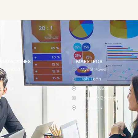
ANIZACIONES
MAESTROS
ncialidad
Mycal Powell
preCo
Issis León
cánica
Alline Powell
Chapaev Bracho
Luz Aurora