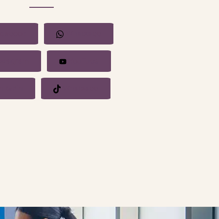
cebook
Whatsapp
stagram
YouTube
nkedin
Whatsapp