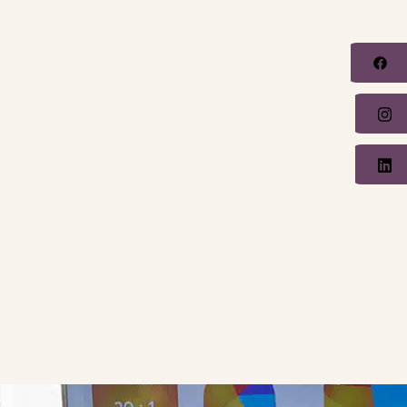
Fa
In
Li