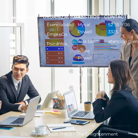
ORGANIZACIONES
MAESTROS
CONTACTO
Esencialidad
Mycal
52 55 8136
Powell
3325
EmpreCo
Issis León
atencion.clie
Psicánica
Alline
Powell
Chapaev
Bracho
Luz
Aurora
Copyright © 2025 THEO – The Enlightenment