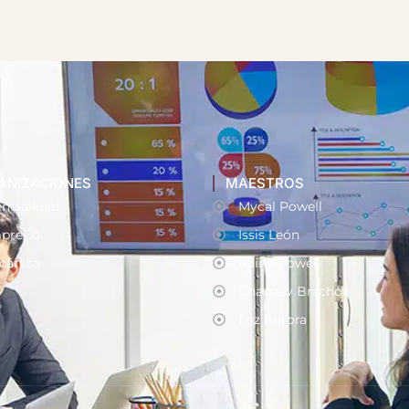
ANIZACIONES
MAESTROS
ncialidad
Mycal Powell
preCo
Issis León
cánica
Alline Powell
Chapaev Bracho
Luz Aurora