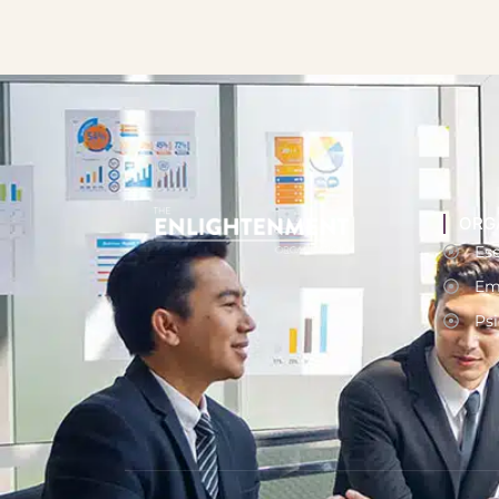
ORG
Ese
Em
Psi