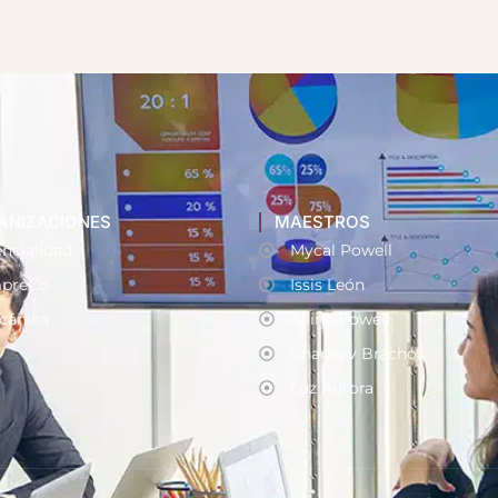
ANIZACIONES
MAESTROS
ncialidad
Mycal Powell
preCo
Issis León
cánica
Alline Powell
Chapaev Bracho
Luz Aurora