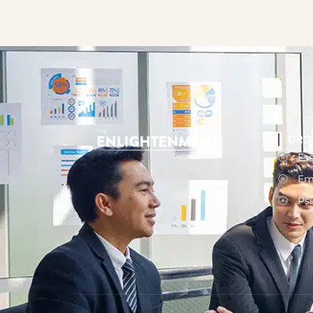
ORG
Ese
Em
Psi