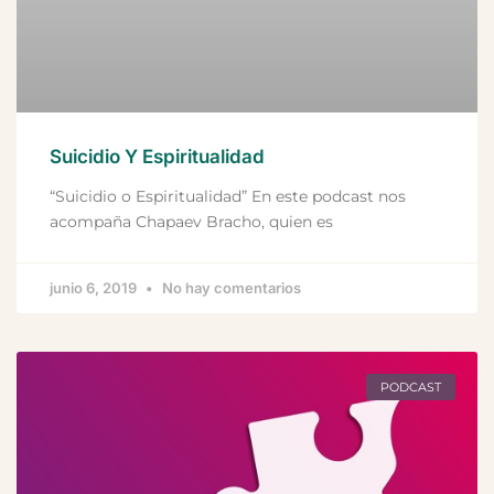
Suicidio Y Espiritualidad
“Suicidio o Espiritualidad” En este podcast nos
acompaña Chapaev Bracho, quien es
junio 6, 2019
No hay comentarios
PODCAST