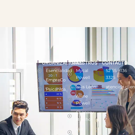
ORGANIZACIONES
MAESTROS
CONTACTO
Esencialidad
Mycal
52 55 8136
Powell
3325
EmpreCo
Issis León
atencion.clie
Psicánica
Alline
Powell
Chapaev
Bracho
Luz