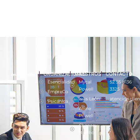
ORGANIZACIONES
MAESTROS
CONTACTO
Esencialidad
Mycal
52 55 8136
Powell
3325
EmpreCo
Issis León
atencion.clie
Psicánica
Alline
Powell
Chapaev
Bracho