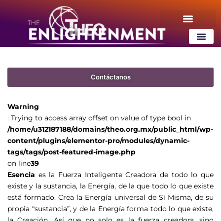
tags/tags/post-featured-image.php
on line
39
¿Qué es ThEO?
Contenido Gratis
¿Qué es ThEO
Contenido Gratis
Contáctanos
Warning
: Trying to access array offset on value of type bool in
/home/u312187188/domains/theo.org.mx/public_html/wp-
content/plugins/elementor-pro/modules/dynamic-
tags/tags/post-featured-image.php
on line
39
Esencia
es la Fuerza Inteligente Creadora de todo lo que
existe y la sustancia, la Energía, de la que todo lo que existe
está formado. Crea la Energía universal de Sí Misma, de su
propia “sustancia”, y de la Energía forma todo lo que existe,
la Creación. Así que no solo es la fuerza creadora, sino