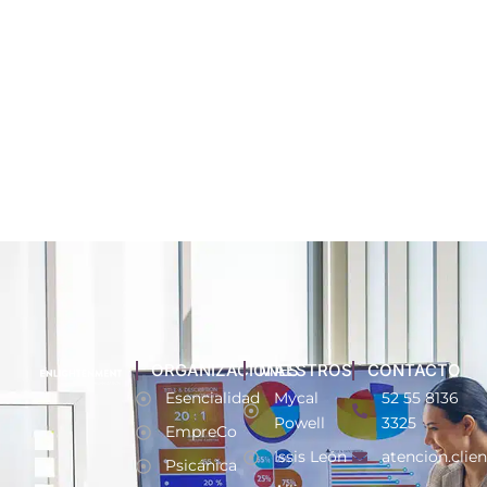
ORGANIZACIONES
MAESTROS
CONTACTO
Esencialidad
Mycal
52 55 8136
Powell
3325
EmpreCo
Issis León
atencion.clie
Psicánica