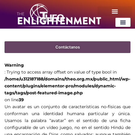
tags/tags/post-featured-image.php
on line
39
¿Qué es ThEO?
Contenido Gratis
¿Qué es ThEO
Contenido Gratis
Contáctanos
Warning
: Trying to access array offset on value of type bool in
/home/u312187188/domains/theo.org.mx/public_html/wp-
content/plugins/elementor-pro/modules/dynamic-
tags/tags/post-featured-image.php
on line
39
Un avatar es un conjunto de características no-físicas que
conforman una identidad humana particular y única.
Usamos la palabra “avatar” en el sentido de una ficha
configurable de un vídeo juego, no en el sentido Hindú de
una encarnación de Dios como salvador; aunque también