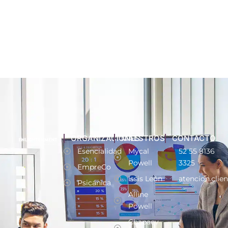
ORGANIZACIONES
MAESTROS
CONTACTO
Esencialidad
Mycal
52 55 8136
Powell
3325
EmpreCo
Issis León
atencion.clie
Psicánica
Alline
Powell
Chapaev