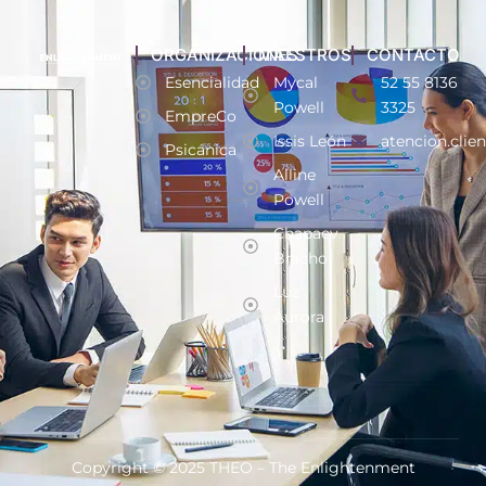
ORGANIZACIONES
MAESTROS
CONTACTO
Esencialidad
Mycal
52 55 8136
Powell
3325
EmpreCo
Issis León
atencion.clie
Psicánica
Alline
Powell
Chapaev
Bracho
Luz
Aurora
Copyright © 2025 THEO – The Enlightenment