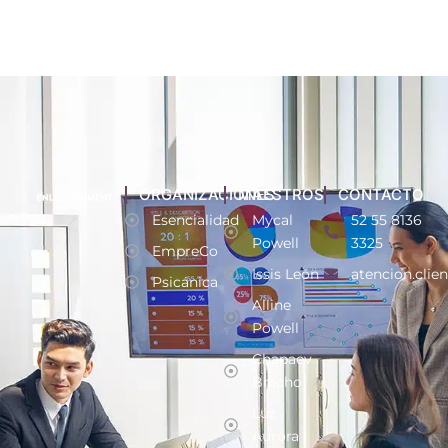
ORGANIZACIONES
MAESTROS
CONTACTO
Esencialidad
Mycal
52 55 8136
Powell
3325
EmpreCo
Issis León
atencion.clie
Psicánica
Alline
Powell
Chapaev
Bracho
Luz
Aurora