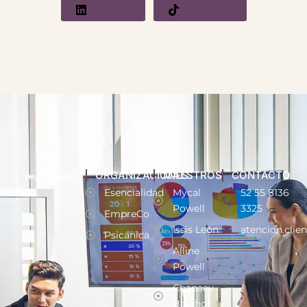
Linkedin
Whatsapp
ORGANIZACIONES
MAESTROS
CONTACTO
Esencialidad
Mycal
52 55 8136
Powell
3325
EmpreCo
Issis León
atencion.clie
Psicánica
Alline
Powell
Chapaev
Bracho