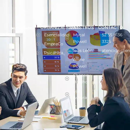
ORGANIZACIONES
MAESTROS
CONTACTO
Esencialidad
Mycal
52 55 8136
Powell
3325
EmpreCo
Issis León
atencion.clie
Psicánica
Alline
Powell
Chapaev
Bracho
Luz
Aurora