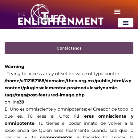
tags/tags/post-featured-image.php
on line
39
¿Qué es ThEO?
Contenido Gratis
¿Qué es ThEO
Contenido Gratis
Contáctanos
Warning
: Trying to access array offset on value of type bool in
/home/u312187188/domains/theo.org.mx/public_html/wp-
content/plugins/elementor-pro/modules/dynamic-
tags/tags/post-featured-image.php
on line
39
El Uno es omnisciente y omnipotente; el Creador de todo lo
que es. Tú eres el Uno;
Tú eres omnisciente y
omnipotente
. Tú tienes el poder innato de volver a la
experiencia de Quién Eres Realmente cuando sea que lo
decidas y te
comprometas
a hacerlo (y aplicar la