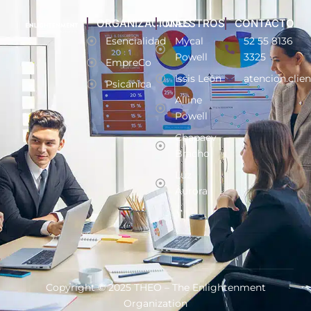
ORGANIZACIONES
MAESTROS
CONTACTO
Esencialidad
Mycal
52 55 8136
Powell
3325
EmpreCo
Issis León
atencion.clie
Psicánica
Alline
Powell
Chapaev
Bracho
Luz
Aurora
Copyright © 2025 THEO – The Enlightenment
Organization