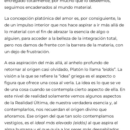
entregado totalmente; por mucho que lo deseemos,
seguimos encadenados al mundo material.
La concepción platónica del amor es, por consiguiente, la
de un impulso interior que nos hace aspirar a ir más allá de
lo material con el fin de abrazar la esencia de algo o
alguien, para acceder a la belleza de la integración total,
pero nos damos de frente con la barrera de la materia, con
un dejo de frustración.
A esa aspiración del más allá, al anhelo profundo de
retornar al origen casi olvidado, Platón lo llama
“eidós
”. La
visión a la que se refiere la “idea” griega es el aspecto o
figura que ofrece una cosa al verla. La idea es lo que se ve
de una cosa cuando se contempla cierto aspecto de ella. En
este nivel de realidad solamente vemos algunos aspectos
de la Realidad Última, de nuestra verdadera esencia y, al
contemplarlos, nos recuerdan el origen divino que
añoramos. Ese origen del que tan solo contemplamos
vestigios, es el
ideal más elevado
(eidós)
al que aspira el
alma humana y el que guía a los seres más despabilados.