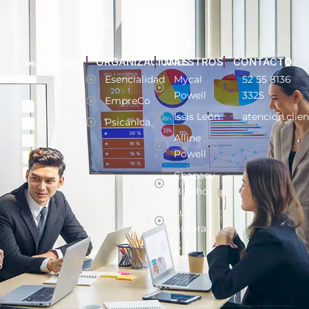
ORGANIZACIONES
MAESTROS
CONTACTO
Esencialidad
Mycal
52 55 8136
Powell
3325
EmpreCo
Issis León
atencion.clie
Psicánica
Alline
Powell
Chapaev
Bracho
Luz
Aurora