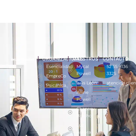
ORGANIZACIONES
MAESTROS
CONTACTO
Esencialidad
Mycal
52 55 8136
Powell
3325
EmpreCo
Issis León
atencion.clie
Psicánica
Alline
Powell
Chapaev
Bracho
Luz
Aurora