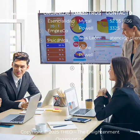
ORGANIZACIONES
MAESTROS
CONTACTO
Esencialidad
Mycal
52 55 8136
Powell
3325
EmpreCo
Issis León
atencion.clie
Psicánica
Alline
Powell
Chapaev
Bracho
Luz
Aurora
Copyright © 2025 THEO – The Enlightenment
Organization