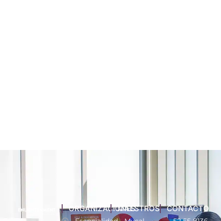
ORGANIZACIONES
MAESTROS
CONTACTO
Esencialidad
Mycal
52 55 8136