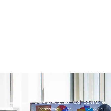
ORGANIZACIONES
MAESTROS
CONTACTO
Esencialidad
Mycal
52 55 8136