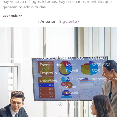
hay voces o diálogos internos, hay escenarios mentales que
generan miedo o dudas
Leer más >>
« Anterior
Siguiente »
ORGANIZACIONES
MAESTROS
CONTACTO
Esencialidad
Mycal
52 55 8136
Powell
3325
EmpreCo
Issis León
atencion.clie
Psicánica
Alline
Powell
Chapaev
Bracho
Luz