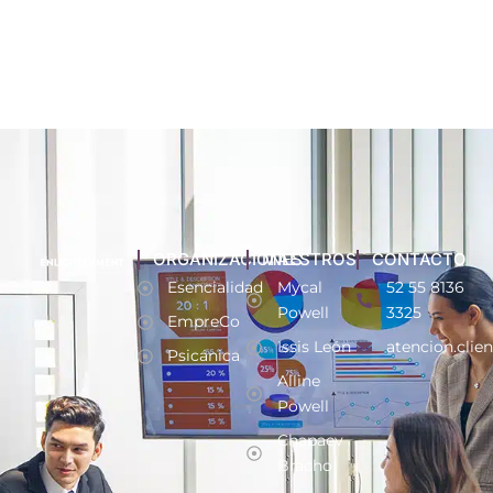
ORGANIZACIONES
MAESTROS
CONTACTO
Esencialidad
Mycal
52 55 8136
Powell
3325
EmpreCo
Issis León
atencion.clie
Psicánica
Alline
Powell
Chapaev
Bracho