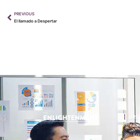
PREVIOUS
El llamado a Despertar
ORG
Ese
Em