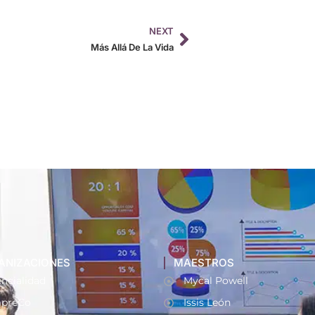
NEXT
Más Allá De La Vida
ANIZACIONES
MAESTROS
ncialidad
Mycal Powell
preCo
Issis León