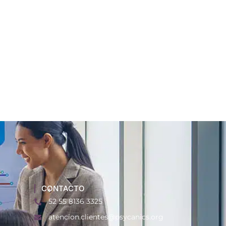
CONTACTO
52 55 8136 3325
atencion.clientes@psycanics.org