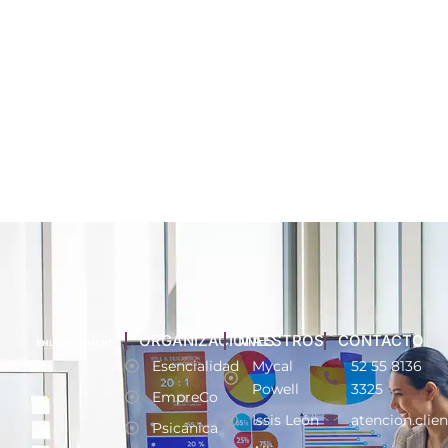
ORGANIZACIONES
MAESTROS
CONTACTO
Esencialidad
Mycal
52 55 8136
Powell
3325
EmpreCo
Issis León
atencion.clie
Psicánica