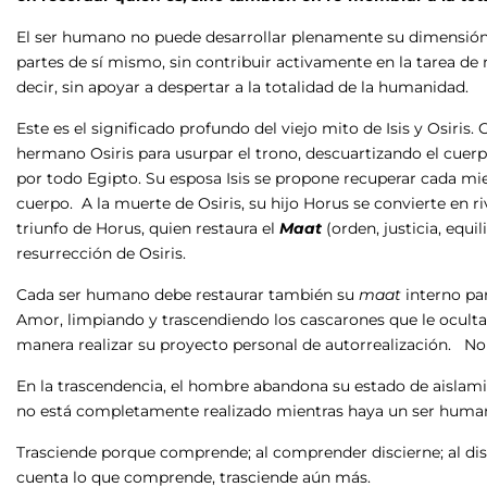
El ser humano no puede desarrollar plenamente su dimensión e
partes de sí mismo, sin contribuir activamente en la tarea de
decir, sin apoyar a despertar a la totalidad de la humanidad.
Este es el significado profundo del viejo mito de Isis y Osiris.
hermano Osiris para usurpar el trono, descuartizando el cuer
por todo Egipto. Su esposa Isis se propone recuperar cada mi
cuerpo. A la muerte de Osiris, su hijo Horus se convierte en ri
triunfo de Horus, quien restaura el
Maat
(orden, justicia, equi
resurrección de Osiris.
Cada ser humano debe restaurar también su
maat
interno par
Amor, limpiando y trascendiendo los cascarones que le ocultan
manera realizar su proyecto personal de autorrealización. No
En la trascendencia, el hombre abandona su estado de aislamie
no está completamente realizado mientras haya un ser human
Trasciende porque comprende; al comprender discierne; al disc
cuenta lo que comprende, trasciende aún más.