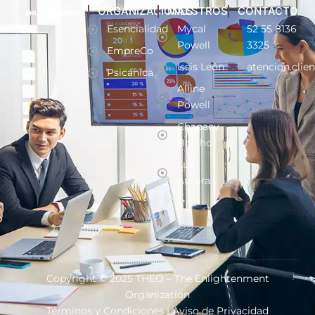
ORGANIZACIONES
MAESTROS
CONTACTO
Esencialidad
Mycal
52 55 8136
Powell
3325
EmpreCo
Issis León
atencion.clie
Psicánica
Alline
Powell
Chapaev
Bracho
Luz
Aurora
Copyright © 2025 THEO – The Enlightenment
Organization
Términos y Condiciones
|
Aviso de Privacidad