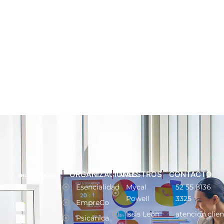
ORGANIZACIONES
MAESTROS
CONTACTO
Esencialidad
Mycal
52 55 8136
Powell
3325
EmpreCo
Issis León
atencion.clie
Psicánica