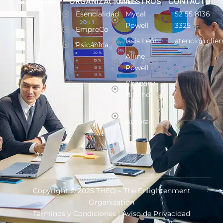
ORGANIZACIONES
MAESTROS
CONTACTO
Esencialidad
Mycal
52 55 8136
Powell
3325
EmpreCo
Issis León
atencion.clie
Psicánica
Alline
Powell
Chapaev
Bracho
Luz
Aurora
Copyright © 2025 THEO – The Enlightenment
Organization
Términos y Condiciones
|
Aviso de Privacidad