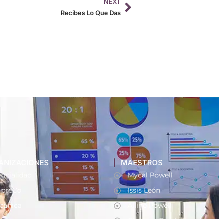
NEXT
Recibes Lo Que Das
ANIZACIONES
MAESTROS
ncialidad
Mycal Powell
preCo
Issis León
cánica
Alline Powell