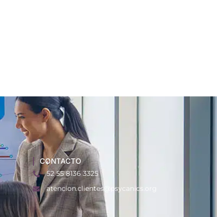
CONTACTO
52 55 8136 3325
atencion.clientes@psycanics.org