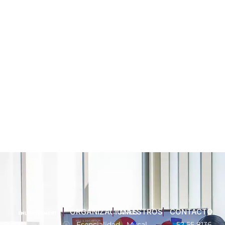
ORGANIZACIONES
MAESTROS
CONTACTO
Esencialidad
Mycal
52 55 8136