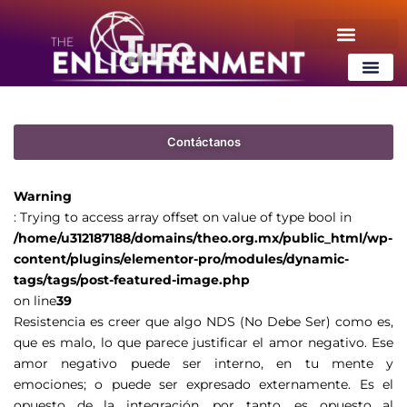
tags/tags/post-featured-image.php
on line
39
¿Qué es ThEO?
Contenido Gratis
¿Qué es ThEO
Contenido Gratis
Contáctanos
Warning
: Trying to access array offset on value of type bool in
/home/u312187188/domains/theo.org.mx/public_html/wp-
content/plugins/elementor-pro/modules/dynamic-
tags/tags/post-featured-image.php
on line
39
Resistencia es creer que algo NDS (No Debe Ser) como es,
que es malo, lo que parece justificar el amor negativo. Ese
amor negativo puede ser interno, en tu mente y
emociones; o puede ser expresado externamente. Es el
opuesto de la integración, por tanto, es opuesto al