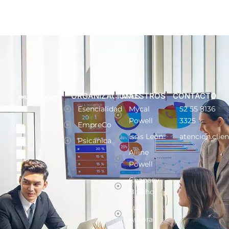
ORGANIZACIONES
MAESTROS
CONTACTO
Esencialidad
Mycal
52 55 8136
Powell
3325
EmpreCo
Issis León
atencion.clie
Psicánica
Alline
Powell
Chapaev
Bracho
Luz
Aurora