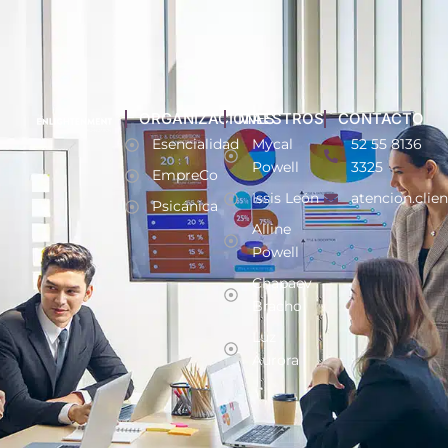
ORGANIZACIONES
MAESTROS
CONTACTO
Esencialidad
Mycal
52 55 8136
Powell
3325
EmpreCo
Issis León
atencion.clie
Psicánica
Alline
Powell
Chapaev
Bracho
Luz
Aurora