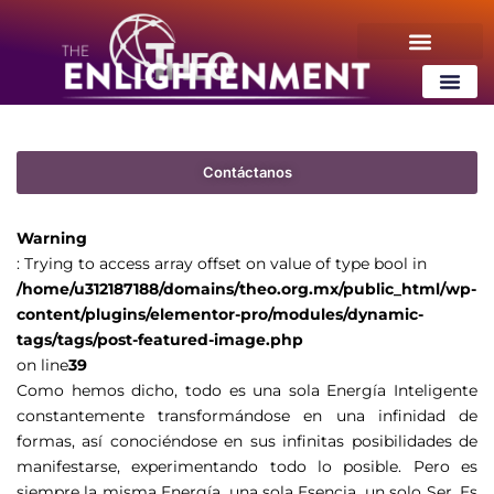
tags/tags/post-featured-image.php
on line
39
¿Qué es ThEO?
Contenido Gratis
¿Qué es ThEO
Contenido Gratis
Contáctanos
Warning
: Trying to access array offset on value of type bool in
/home/u312187188/domains/theo.org.mx/public_html/wp-
content/plugins/elementor-pro/modules/dynamic-
tags/tags/post-featured-image.php
on line
39
Como hemos dicho, todo es una sola Energía Inteligente
constantemente transformándose en una infinidad de
formas, así conociéndose en sus infinitas posibilidades de
manifestarse, experimentando todo lo posible. Pero es
siempre la misma Energía, una sola Esencia, un solo Ser. Es