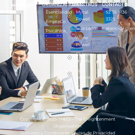
ORGANIZACIONES
MAESTROS
CONTACTO
Esencialidad
Mycal
52 55 8136
Powell
3325
EmpreCo
Issis León
atencion.clie
Psicánica
Alline
Powell
Chapaev
Bracho
Luz
Aurora
Copyright © 2025 THEO – The Enlightenment
Organization
Términos y Condiciones
|
Aviso de Privacidad