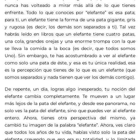
nunca has volteado a mirar más allá de lo que tienes
enfrente. Todo lo que conoces por “elefante” es esa pata;
para ti, un elefante tiene la forma de una pata gigante, gris
y rugosa (es decir, los demás son separados a ti). Tal vez
habrás leído en libros que un elefante tiene cuatro patas,
una cola, grandes orejas y una enorme trompa con la que
se lleva la comida a la boca (es decir, que todos somos
Uno). Sin embargo, te has acostumbrado a ver al elefante
como solo una pata de éste, y esa es tu única realidad, esa
es la percepción que tienes de lo que es un elefante (que
somos separados y nada tienen que ver los demás contigo).
De repente, un día, logras algo inesperado, tu noción del
elefante cambia completamente. Te mueven a un lugar
más lejos de la pata del elefante, y desde ese panorama, no
solo ves la pata del elefante, sino que puedes ver al elefante
entero. Ahora, tienes otra perspectiva del mismo, ya
cambió tu imagen de la palabra “elefante”. Ahora, ves claro
que todos los años de tu vida, habías visto solo la pata del
elefante creyendo que eso era su totalidad, y lo limitada