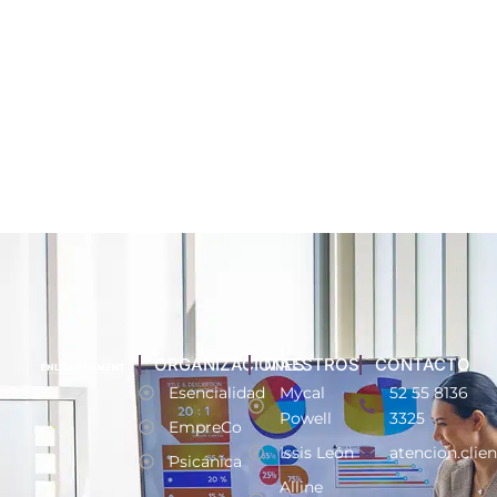
ORGANIZACIONES
MAESTROS
CONTACTO
Esencialidad
Mycal
52 55 8136
Powell
3325
EmpreCo
Issis León
atencion.clie
Psicánica
Alline