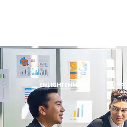
ORG
Ese
Em
Psi