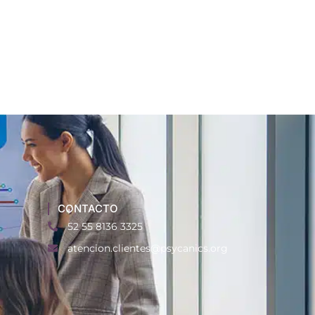
CONTACTO
52 55 8136 3325
atencion.clientes@psycanics.org