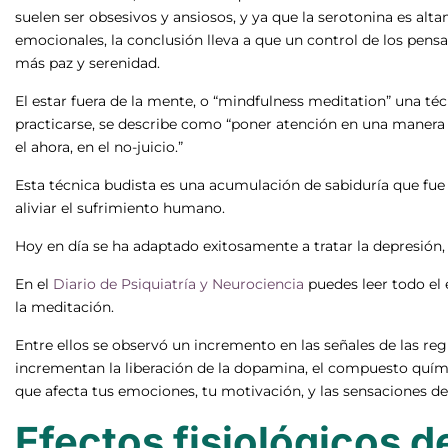
suelen ser obsesivos y ansiosos, y ya que la serotonina es al
emocionales, la conclusión lleva a que un control de los pens
más paz y serenidad.
El estar fuera de la mente, o “mindfulness meditation” una té
practicarse, se describe como “poner atención en una manera p
el ahora, en el no-juicio.”
Esta técnica budista es una acumulación de sabiduría que fue
aliviar el sufrimiento humano.
Hoy en día se ha adaptado exitosamente a tratar la depresión, la
En el
Diario de Psiquiatría y Neurociencia
puedes leer todo el 
la meditación.
Entre ellos se observó un incremento en las señales de las re
incrementan la liberación de la dopamina, el compuesto quí
que afecta tus emociones, tu motivación, y las sensaciones de 
Efectos fisiológicos de