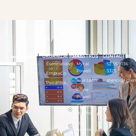
ORGANIZACIONES
MAESTROS
CONTACTO
Esencialidad
Mycal
52 55 8136
Powell
3325
EmpreCo
Issis León
atencion.clie
Psicánica
Alline
Powell
Chapaev
Bracho
Luz
Aurora