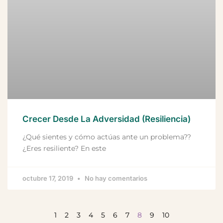
Crecer Desde La Adversidad (Resiliencia)
¿Qué sientes y cómo actúas ante un problema??
¿Eres resiliente? En este
octubre 17, 2019
No hay comentarios
1
2
3
4
5
6
7
8
9
10