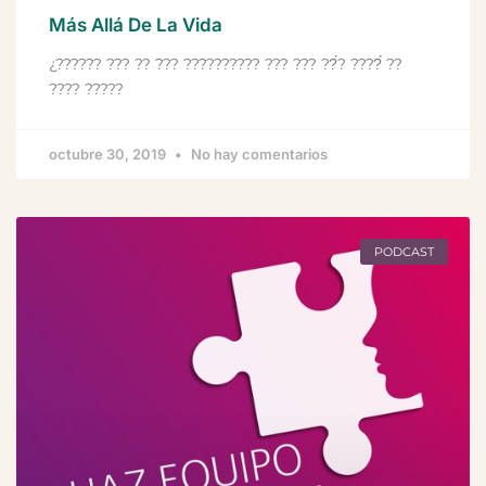
Más Allá De La Vida
¿?????? ??? ?? ??? ?????????? ??? ??? ??́? ????́ ??
???? ?????
octubre 30, 2019
No hay comentarios
PODCAST